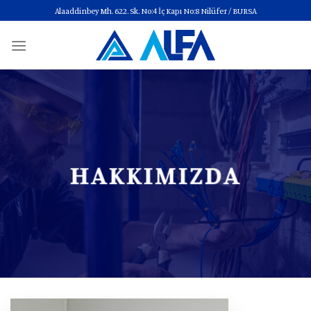
Skip
Alaaddinbey Mh. 622. Sk. No:4 İç Kapı No:8 Nilüfer / BURSA
to
content
HAKKIMIZDA